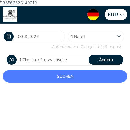
'186566528140019
EUR
Aufenthalt von
7 august
bis
8 august
1 Zimmer / 2 erwachsene
Ändern