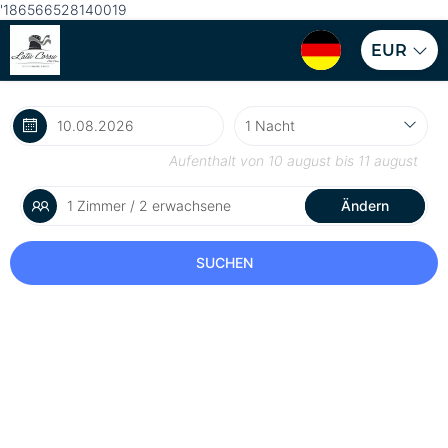
'186566528140019
EUR
Aufenthalt von
10 august
bis
11 august
1 Zimmer / 2 erwachsene
Ändern