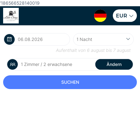
'186566528140019
EUR
Aufenthalt von
6 august
bis
7 august
1 Zimmer / 2 erwachsene
Ändern