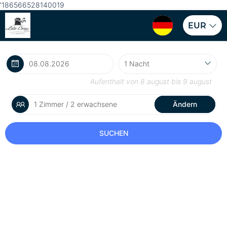
'186566528140019
EUR
Aufenthalt von
8 august
bis
9 august
1 Zimmer / 2 erwachsene
Ändern