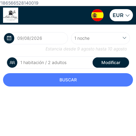
'186566528140019
EUR
Estancia desde
9 agosto
hasta
10 agosto
1 habitación / 2 adultos
Modificar