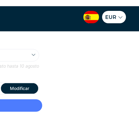
EUR
sto
hasta
10 agosto
Modificar