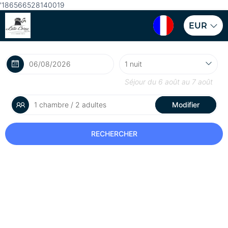
'186566528140019
EUR
Séjour du
6 août
au
7 août
1 chambre / 2 adultes
Modifier