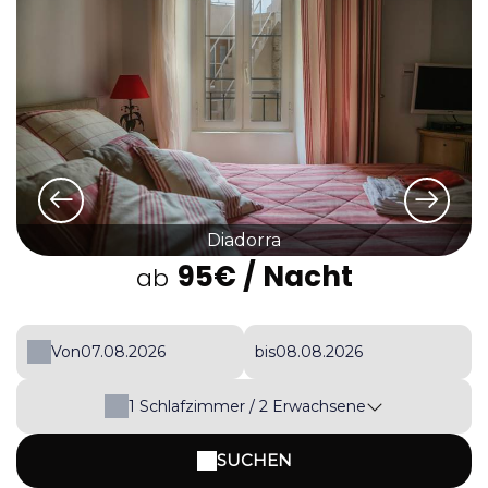
Diadorra
95€
/ Nacht
ab
Von
bis
1
Schlafzimmer /
2
Erwachsene
SUCHEN