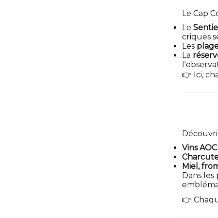
Le Cap C
Le
Sentie
criques s
Les
plage
La
réserv
l'observa
👉 Ici, c
Découvrir
Vins AOC
Charcuter
Miel, fr
Dans les
emblémat
👉 Chaqu