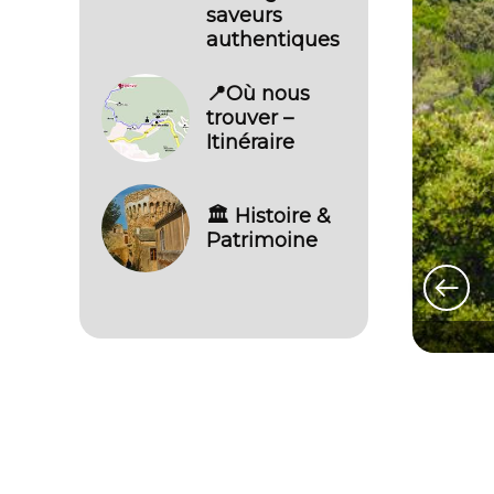
saveurs
authentiques
📍Où nous
trouver –
Itinéraire
🏛️ Histoire &
Patrimoine