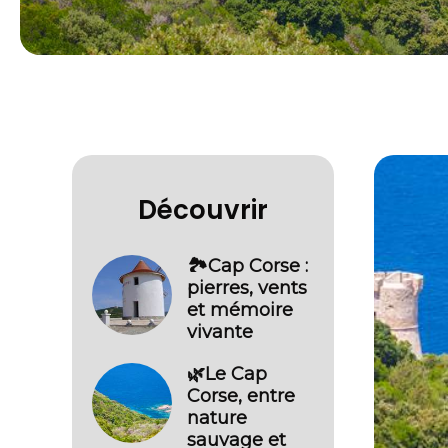
Découvrir
🏞️Cap Corse :
pierres, vents
et mémoire
vivante
🌿Le Cap
Corse, entre
nature
sauvage et