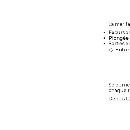
La mer fa
Excursio
Plongée 
Sorties e
👉 Entre 
Séjourne
chaque r
Depuis
L