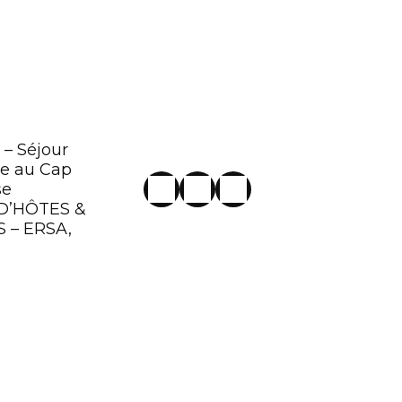
 – Séjour
e au Cap
se
D’HÔTES &
 – ERSA,