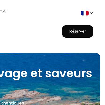
rse
Réserver
vage et saveurs
uthentiques