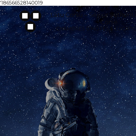
'186566528140019
Latu Corsu – Séjour authent
Corse
CHAMBRES D’HÔTES & LOCATIO