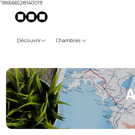
'186566528140019
Découvrir
Chambres
A