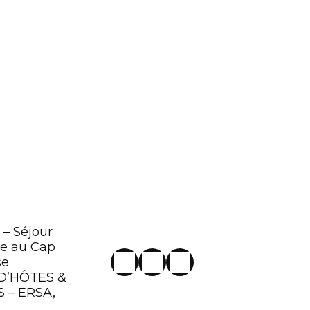
 – Séjour
e au Cap
se
D’HÔTES &
 – ERSA,