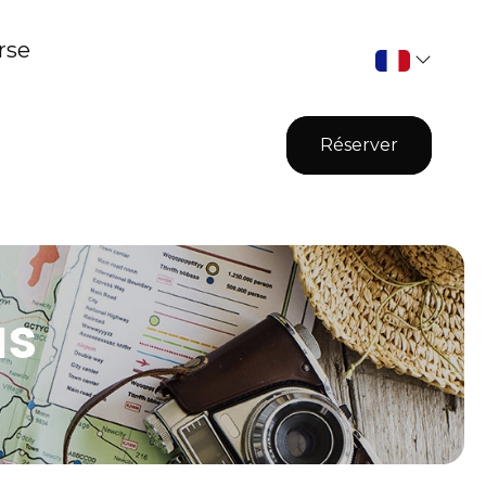
rse
Réserver
us