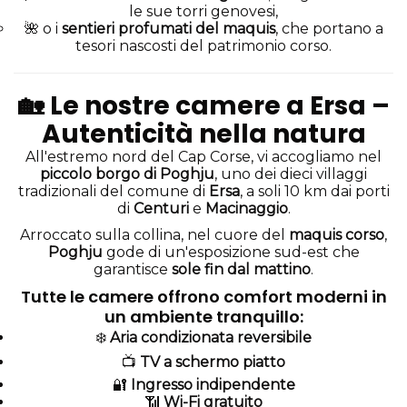
le sue torri genovesi,
🌺 o i
sentieri profumati del maquis
, che portano a
tesori nascosti del patrimonio corso.
🏡
Le nostre camere a Ersa –
Autenticità nella natura
All'estremo nord del Cap Corse, vi accogliamo nel
piccolo borgo di Poghju
, uno dei dieci villaggi
tradizionali del comune di
Ersa
, a soli 10 km dai porti
di
Centuri
e
Macinaggio
.
Arroccato sulla collina, nel cuore del
maquis corso
,
Poghju
gode di un'esposizione sud-est che
garantisce
sole fin dal mattino
.
Tutte le camere offrono comfort moderni in
un ambiente tranquillo:
❄️
Aria condizionata reversibile
📺
TV a schermo piatto
🔐
Ingresso indipendente
📶
Wi-Fi gratuito