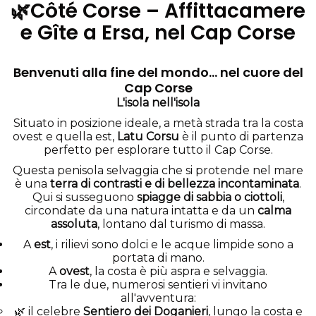
🌿Côté Corse – Affittacamere
e Gîte a Ersa, nel Cap Corse
Benvenuti alla fine del mondo… nel cuore del
Cap Corse
L'isola nell'isola
Situato in posizione ideale, a metà strada tra la costa
ovest e quella est,
Latu Corsu
è il punto di partenza
perfetto per esplorare tutto il Cap Corse.
Questa penisola selvaggia che si protende nel mare
è una
terra di contrasti e di bellezza incontaminata
.
Qui si susseguono
spiagge di sabbia o ciottoli
,
circondate da una natura intatta e da un
calma
assoluta
, lontano dal turismo di massa.
A
est
, i rilievi sono dolci e le acque limpide sono a
portata di mano.
A
ovest
, la costa è più aspra e selvaggia.
Tra le due, numerosi sentieri vi invitano
all'avventura:
🌿 il celebre
Sentiero dei Doganieri
, lungo la costa e