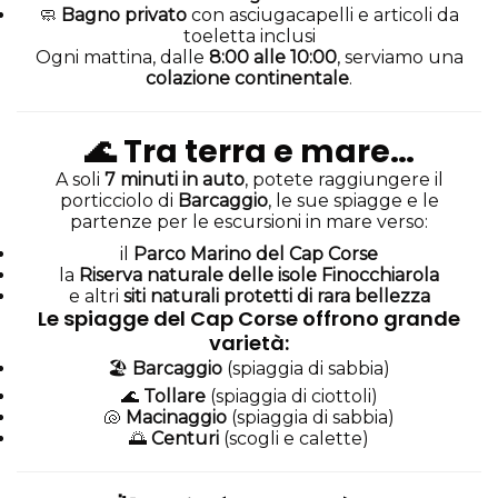
🧼
Bagno privato
con asciugacapelli e articoli da
toeletta inclusi
Ogni mattina, dalle
8:00 alle 10:00
, serviamo una
colazione continentale
.
🌊
Tra terra e mare…
A soli
7 minuti in auto
, potete raggiungere il
porticciolo di
Barcaggio
, le sue spiagge e le
partenze per le escursioni in mare verso:
il
Parco Marino del Cap Corse
la
Riserva naturale delle isole Finocchiarola
e altri
siti naturali protetti di rara bellezza
Le spiagge del Cap Corse offrono grande
varietà:
🏖️
Barcaggio
(spiaggia di sabbia)
🌊
Tollare
(spiaggia di ciottoli)
🐚
Macinaggio
(spiaggia di sabbia)
🌅
Centuri
(scogli e calette)