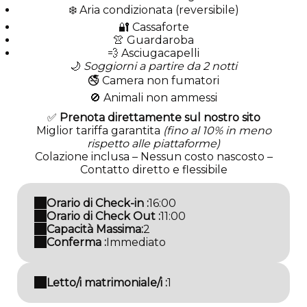
❄️ Aria condizionata (reversibile)
🔐 Cassaforte
👚 Guardaroba
💨 Asciugacapelli
🌙
Soggiorni a partire da 2 notti
🚭 Camera non fumatori
🚫 Animali non ammessi
✅
Prenota direttamente sul nostro sito
Miglior tariffa garantita
(fino al 10% in meno
rispetto alle piattaforme)
Colazione inclusa – Nessun costo nascosto –
Contatto diretto e flessibile
Orario di Check-in :
16:00
Orario di Check Out :
11:00
Capacità Massima:
2
Conferma :
Immediato
Letto/i matrimoniale/i :
1