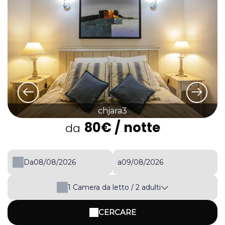
chjara3
80€
/ notte
da
Da
a
1
Camera da letto /
2
adulti
CERCARE