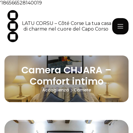
'186566528140019
LATU CORSU – Côté Corse La tua casa
di charme nel cuore del Capo Corso
Camera CHJARA –
Comfort intimo
Accoglienza
Camere