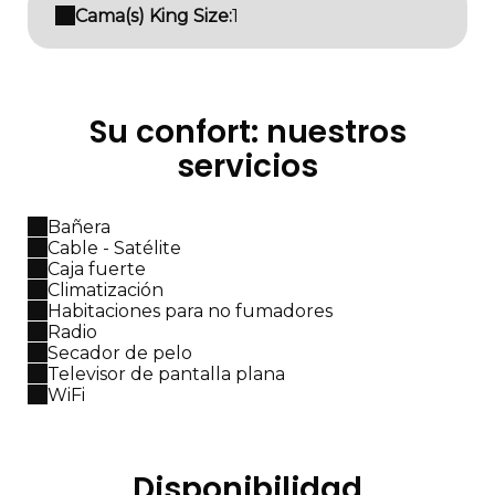
Cama(s) King Size:
1
Su confort: nuestros
servicios
Bañera
Cable - Satélite
Caja fuerte
Climatización
Habitaciones para no fumadores
Radio
Secador de pelo
Televisor de pantalla plana
WiFi
Disponibilidad