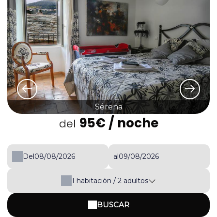
Sérena
95€
/ noche
del
Del
al
1
habitación /
2
adultos
BUSCAR