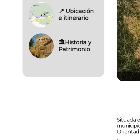
📍 Ubicación
e itinerario
🏛️Historia y
Patrimonio
Situada 
municipio
Orientada