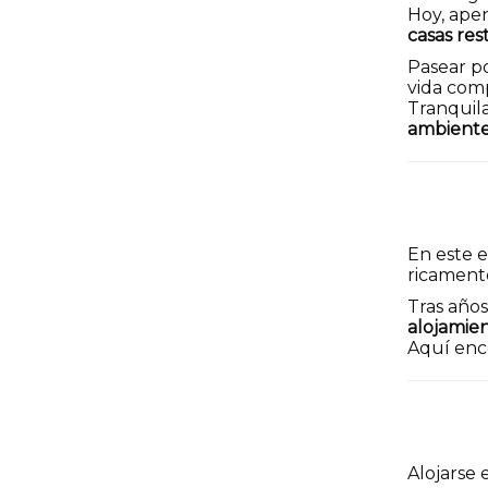
Hoy, apen
casas res
Pasear po
vida com
Tranquila
ambiente
En este e
ricament
Tras año
alojamien
Aquí enc
Alojarse 