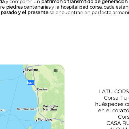
da
y compartir un
patrimonio transmitido de generación
tre
piedras centenarias
y la
hospitalidad corsa
, cada estan
l
pasado y el presente
se encuentran en perfecta armoní
LATU CORSU
Corsa Tu 
huéspedes c
en el coraz
Cor
CASA R