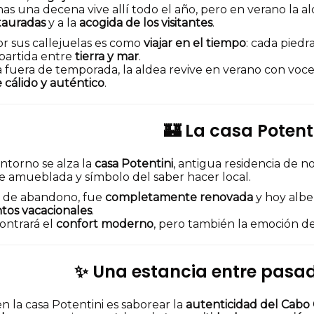
as una decena vive allí todo el año, pero en verano la ald
tauradas
y a la
acogida de los visitantes
.
r sus callejuelas es como
viajar en el tiempo
: cada piedr
partida entre
tierra y mar
.
 fuera de temporada, la aldea revive en verano con voces
 cálido y auténtico
.
🏰 La casa Potent
ntorno se alza la
casa Potentini
, antigua residencia de n
e amueblada y símbolo del saber hacer local.
s de abandono, fue
completamente renovada
y hoy albe
tos vacacionales
.
ontrará el
confort moderno
, pero también la emoción d
✨ Una estancia entre pasad
en la casa Potentini es saborear la
autenticidad del Cabo