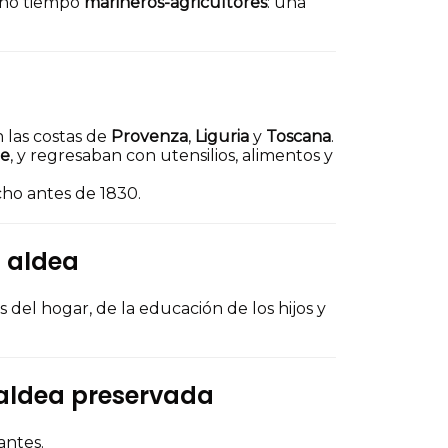
cho tiempo
marineros-agricultores
: una
las costas de
Provenza
,
Liguria
y
Toscana
.
ue
, y regresaban con utensilios, alimentos y
cho antes de 1830.
a aldea
del hogar, de la educación de los hijos y
 aldea preservada
antes.