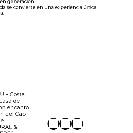
 en generación
.
cia se convierte en una experiencia única,
a.
 – Costa
casa de
on encanto
ón del Cap
se
URAL &