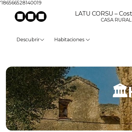
'186566528140019
LATU CORSU – Costa
CASA RURAL
Descubrir
Habitaciones
🏛