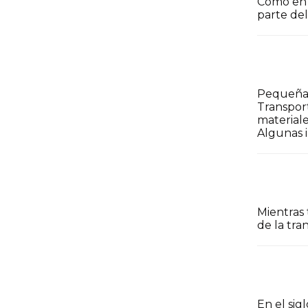
Como en 
parte del
Pequeñas
Transpo
materiale
Algunas 
Mientras 
de la tran
En el sig