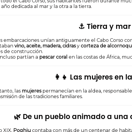
todo el Cabo Corso, sus habitantes fueron durante mu
 año dedicada al mar y la otra a la tierra.
⚓ Tierra y mar
 embarcaciones unían antiguamente el Cabo Corso con 
rtaban
vino, aceite, madera, cidras
y
corteza de alcornoq
s de construcción.
incluso partían a
pescar coral
en las costas de África, mu
👩‍👧 Las mujeres en l
tanto, las
mujeres
permanecían en la aldea, responsables 
smisión de las tradiciones familiares.
🌿 De un pueblo animado a una
lo XIX,
Poghju
contaba con más de un centenar de habit