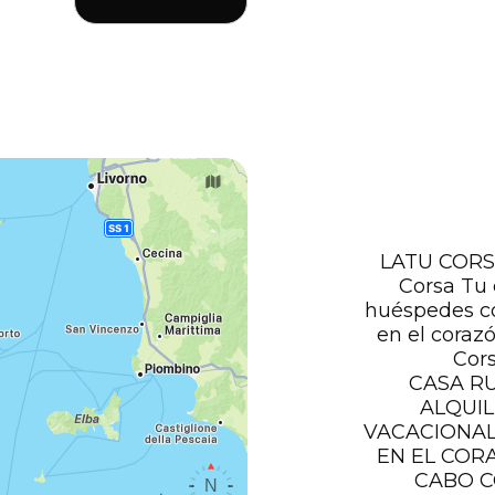
LATU CORSU
Corsa Tu 
huéspedes c
en el coraz
Cor
CASA R
ALQUI
VACACIONAL
EN EL COR
CABO 