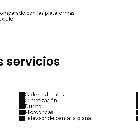
b
 comparado con las plataformas)
exible
s servicios
Cadenas locales
Climatización
Ducha
Microondas
Televisor de pantalla plana