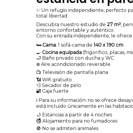
✨ Un refugio independiente, perfecto pa
total libertad.
Descubra nuestro estudio de
27 m²
, pen
entorno confortable y auténtico.
Con su entrada independiente, le ofrece 
🛏️
Cama
: 1 sofá-cama de
140 x 190 cm
🍳
Cocina equipada
(frigorífico, placas, mi
🛁 Baño privado con ducha y WC
❄️ Aire acondicionado reversible
📺 Televisión de pantalla plana
📶 Wifi gratuito
💨 Secador de pelo
🔐 Caja fuerte
ℹ️ Para su información: no se ofrece desa
está incluido únicamente en las habitac
🌙 Estancias a partir de 4 noches
🚭 Alojamiento para no fumadores
🚫 No se admiten animales