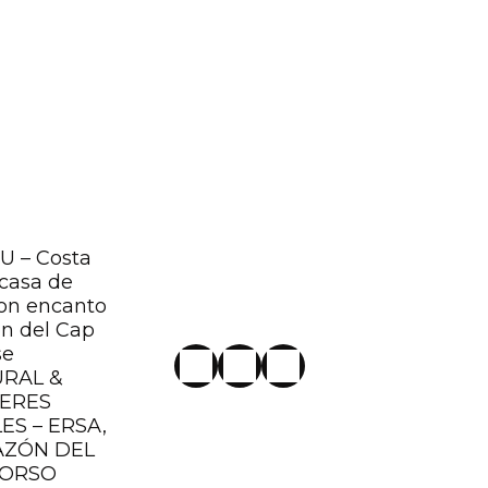
 – Costa
casa de
on encanto
ón del Cap
se
URAL &
LERES
ES – ERSA,
AZÓN DEL
CORSO