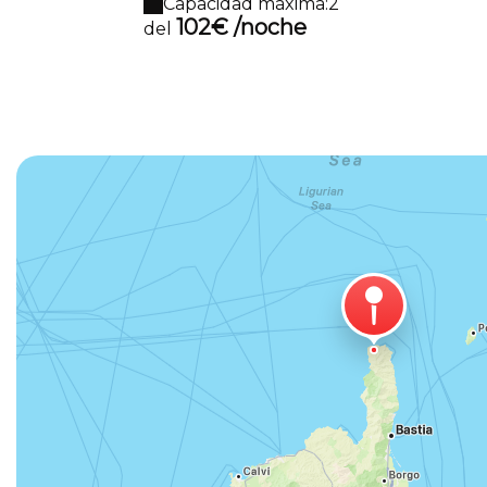
terraza
Capacidad máxima:2
102€ /noche
del