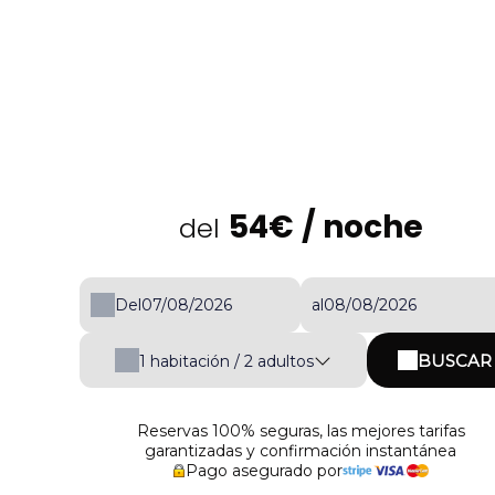
54€
/ noche
del
Del
al
BUSCAR
1
habitación /
2
adultos
Reservas 100% seguras, las mejores tarifas
garantizadas y confirmación instantánea
Pago asegurado por