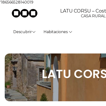
'186566528140019
LATU CORSU – Costa
CASA RURAL
Descubrir
Habitaciones
LATU CORS